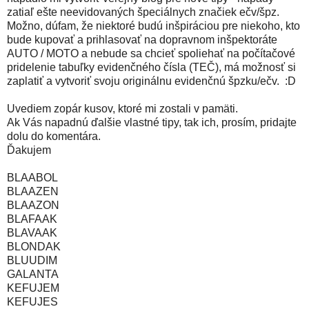
zatiaľ ešte neevidovaných špeciálnych značiek ečv/špz.
Možno, dúfam, že niektoré budú inšpiráciou pre niekoho, kto
bude kupovať a prihlasovať na dopravnom inšpektoráte
AUTO / MOTO a nebude sa chcieť spoliehať na počítačové
pridelenie tabuľky evidenčného čísla (TEČ), má možnosť si
zaplatiť a vytvoriť svoju originálnu evidenčnú špzku/ečv. :D
Uvediem zopár kusov, ktoré mi zostali v pamäti.
Ak Vás napadnú ďalšie vlastné tipy, tak ich, prosím, pridajte
dolu do komentára.
Ďakujem
BLAABOL
BLAAZEN
BLAAZON
BLAFAAK
BLAVAAK
BLONDAK
BLUUDIM
GALANTA
KEFUJEM
KEFUJES