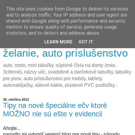
This site uses cookies from Google to deliver its services
SpecialneECV.sk - výroba
and to analyze traffic. Your IP address and user-agent are
shared with Google along with performance and security
auto moto mini ečv špz
metrics to ensure quality of service, generate usage
statistics, and to detect and address abuse.
tabuliek s textom na
LEARN MORE
GOT IT
želanie, auto príslušenstvo
auto, moto, mini tabuľky, súpisné čísla na domy (max.
3ciferné), názvy ulíc, svadobné a darčekové tabuľky, tabuľky
pre psov, auto príslušenstvo pre mobily, tablety,
autonabíjačky, dátové káble, plastové PVC podložky...
26. októbra 2012
Tipy na nové špeciálne ečv ktoré
MOŽNO nie sú ešte v evidencii
Ahojte...
napadlo mi vytvoriť verejný blog pre nové tipy - nápady